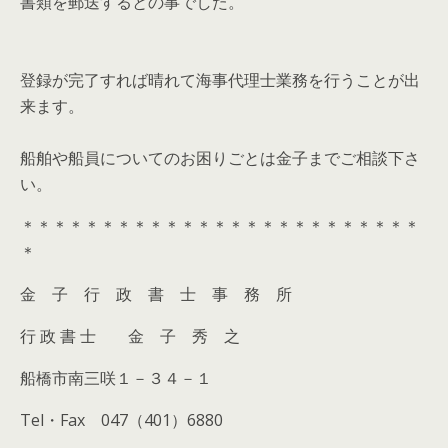
書類を郵送するとの事でした。
登録が完了すれば晴れて海事代理士業務を行うことが出
来ます。
船舶や船員についてのお困りごとは金子までご相談下さ
い。
＊＊＊＊＊＊＊＊＊＊＊＊＊＊＊＊＊＊＊＊＊＊＊＊＊
＊
金 子 行 政 書 士 事 務 所
行 政 書 士 金 子 秀 之
船橋市南三咲１－３４－１
Tel・Fax 047（401）6880