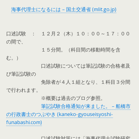
海事代理士になるには – 国土交通省 (mlit.go.jp)
口述試験 ： １２月２（木）１０：００～１７：００
の間で、
１５分間。（科目間の移動時間を含
む。）
口述試験については筆記試験の合格者及
び筆記試験の
免除者が４人１組となり、１科目３分間
で行われます。
※概要は過去のブログ参照。
筆記試験合格通知が来ました。 – 船橋市
の行政書士のつぶやき (kaneko-gyouseisyoshi-
funabashi.com)
口述試験対策には「海事代理士試験研究