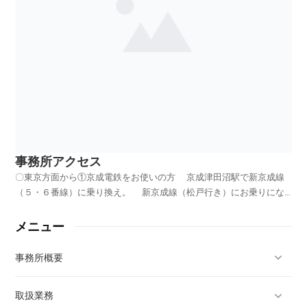
事務所アクセス
〇東京方面から①京成電鉄をお使いの方 京成津田沼駅で新京成線
（５・６番線）に乗り換え。 新京成線（松戸行き）にお乗りにな
り、滝不動駅（８駅目）で下車。②常磐線をお使いの方 松戸駅で
新京成線に乗り換え。（乗り換え用の改札がございます。） 新京
メニュー
成線（京成津田沼行き又は千葉中央行き）にお乗りになり...
事務所概要
取扱業務
代表者挨拶