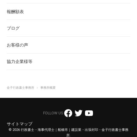
報酬額表
建 設 業 許 可
事務所アクセス
ブログ
廃棄物処理
お客様の声
法 人 設 立
協力企業様等
契約書の作成
遺言書の作成
金子行政書士事務所
事務所概要
自動車等の登録・車庫証明
船・水上バイク（ジェットスキー）関係
FOLLOW US
サイトマップ
外国人VISA申請
© 2026 行政書士・海事代理士｜船橋市｜建設業・出張封印・金子行政書士事務
所.